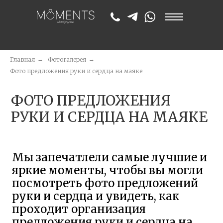
Главная
→
Фотогалерея
→
ФОТО ПРЕДЛОЖЕНИЯ
Фото предложения руки и сердца на маяке
РУКИ И СЕРДЦА НА МАЯКЕ
Мы запечатлели самые лучшие и
яркие моменты, чтобы вы могли
посмотреть фото предложений
руки и сердца и увидеть, как
проходит организация
предложения руки и сердца на
маяке, оценить атмосферу и
харизму этого незабываемого
события в центре Москвы рядом
с живописной набережной.
Вдохновляйтесь нашими
работами и выбирайте сценарий