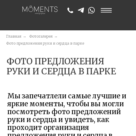
Главная
→
Фотогалерея
→
ФОТО ПРЕДЛОЖЕНИЯ
Фото предложения руки и сердца в парке
РУКИ И СЕРДЦА В ПАРКЕ
Мы запечатлели самые лучшие и
яркие моменты, чтобы вы могли
посмотреть фото предложений
руки и сердца и увидеть, как
проходит организация
предложения руки и сердца в
парке, оценить атмосферу и
харизму этого незабываемого
события с летним лёгким
настроением и разнообразием
неожиданных сценариев.
Вдохновляйтесь нашими