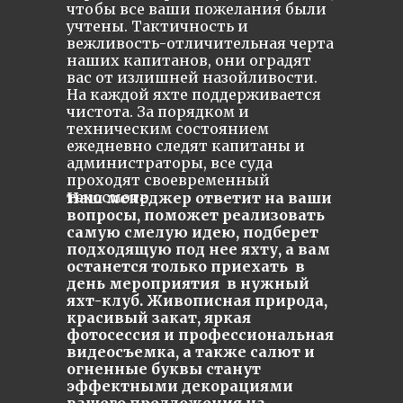
чтобы все ваши пожелания были
учтены. Тактичность и
вежливость-отличительная черта
наших капитанов, они оградят
вас от излишней назойливости.
На каждой яхте поддерживается
чистота. За порядком и
техническим состоянием
ежедневно следят капитаны и
администраторы, все суда
проходят своевременный
техосмотр.
Наш менеджер ответит на ваши
вопросы, поможет реализовать
самую смелую идею, подберет
подходящую под нее яхту, а вам
останется только приехать в
день мероприятия в нужный
яхт-клуб. Живописная природа,
красивый закат, яркая
фотосессия и профессиональная
видеосъемка, а также салют и
огненные буквы станут
эффектными декорациями